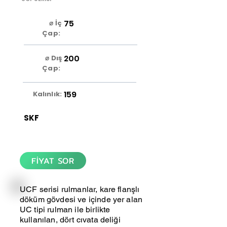
75
⌀ İç
Çap:
200
⌀ Dış
Çap:
159
Kalınlık:
SKF
FİYAT SOR
UCF serisi rulmanlar, kare flanşlı
döküm gövdesi ve içinde yer alan
UC tipi rulman ile birlikte
kullanılan, dört cıvata deliği