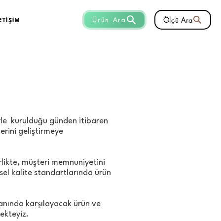
Ölçü Ara
Ürün Ara
ETİŞİM
le kurulduğu günden itibaren
erini geliştirmeye
rlikte, müşteri memnuniyetini
sel kalite standartlarında ürün
manında karşılayacak ürün ve
ekteyiz.