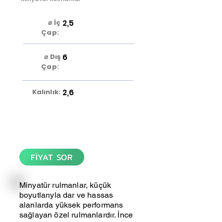
2,5
⌀ İç
Çap:
6
⌀ Dış
Çap:
2,6
Kalınlık:
FİYAT SOR
Minyatür rulmanlar, küçük
boyutlarıyla dar ve hassas
alanlarda yüksek performans
sağlayan özel rulmanlardır. İnce