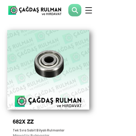
682X ZZ
Tek Sıra Sabit Bilyalı Rulmanlar
Minyatür Rulmanlar