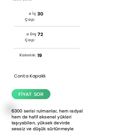
30
⌀ İç
Çap:
72
⌀ Dış
Çap:
19
Kalınlık:
Conta Kapaklı
FİYAT SOR
6300 serisi rulmanlar, hem radyal
hem de hafif eksenel yükleri
taşıyabilen, yüksek devirde
sessiz ve düşük sürtünmeyle