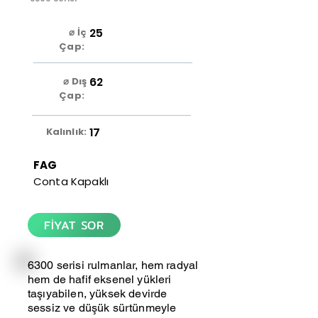
25
⌀ İç
Çap:
62
⌀ Dış
Çap:
17
Kalınlık:
FAG
Conta Kapaklı
FİYAT SOR
6300 serisi rulmanlar, hem radyal
hem de hafif eksenel yükleri
taşıyabilen, yüksek devirde
sessiz ve düşük sürtünmeyle