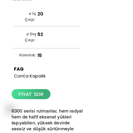
20
⌀ İç
Çap:
52
⌀ Dış
Çap:
15
Kalınlık:
FAG
Conta Kapaklı
FİYAT SOR
6300 serisi rulmanlar, hem radyal
hem de hafif eksenel yükleri
taşıyabilen, yüksek devirde
sessiz ve düşük sürtünmeyle