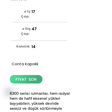
17
⌀ İç
Çap:
47
⌀ Dış
Çap:
14
Kalınlık:
Conta Kapaklı
FİYAT SOR
6300 serisi rulmanlar, hem radyal
hem de hafif eksenel yükleri
taşıyabilen, yüksek devirde
sessiz ve düşük sürtünmeyle