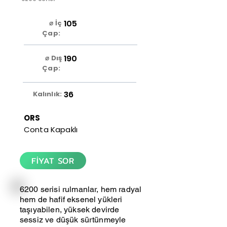
105
⌀ İç
Çap:
190
⌀ Dış
Çap:
36
Kalınlık:
ORS
Conta Kapaklı
FİYAT SOR
6200 serisi rulmanlar, hem radyal
hem de hafif eksenel yükleri
taşıyabilen, yüksek devirde
sessiz ve düşük sürtünmeyle