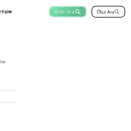
Ölçü Ara
Ürün Ara
ETİŞİM
nlar