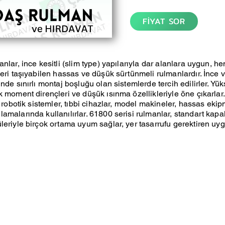
FİYAT SOR
anlar, ince kesitli (slim type) yapılarıyla dar alanlara uygun, 
leri taşıyabilen hassas ve düşük sürtünmeli rulmanlardır. İnce
nde sınırlı montaj boşluğu olan sistemlerde tercih edilirler. Yü
k moment dirençleri ve düşük ısınma özellikleriyle öne çıkarlar
, robotik sistemler, tıbbi cihazlar, model makineler, hassas eki
amalarında kullanılırlar. 61800 serisi rulmanlar, standart kap
leriyle birçok ortama uyum sağlar, yer tasarrufu gerektiren uy