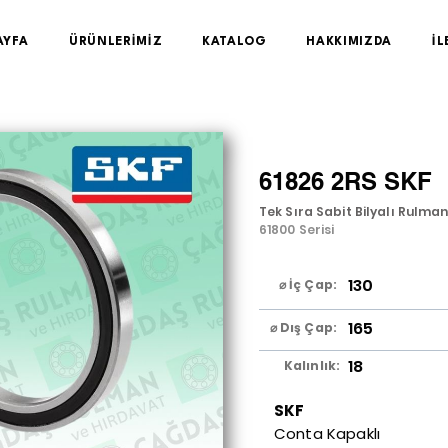
AYFA
ÜRÜNLERİMİZ
KATALOG
HAKKIMIZDA
İL
61826 2RS SKF
Tek Sıra Sabit Bilyalı Rulma
61800 Serisi
130
⌀ İç Çap:
165
⌀ Dış Çap:
18
Kalınlık:
SKF
Conta Kapaklı