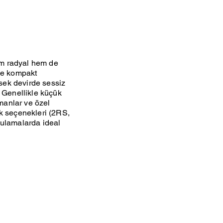
hem radyal hem de
 ve kompakt
ksek devirde sessiz
. Genellikle küçük
pmanlar ve özel
ak seçenekleri (2RS,
gulamalarda ideal