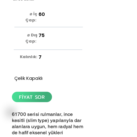
60
⌀ İç
Çap:
75
⌀ Dış
Çap:
7
Kalınlık:
Çelik Kapaklı
FİYAT SOR
61700 serisi rulmanlar, ince
kesitli (slim type) yapılarıyla dar
alanlara uygun, hem radyal hem
de hafif eksenel yükleri