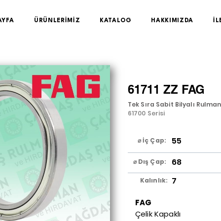
AYFA
ÜRÜNLERİMİZ
KATALOG
HAKKIMIZDA
İL
61711 ZZ FAG
Tek Sıra Sabit Bilyalı Rulma
61700 Serisi
55
⌀ İç Çap:
68
⌀ Dış Çap:
7
Kalınlık:
FAG
Çelik Kapaklı