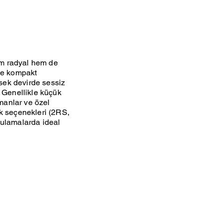
hem radyal hem de
 ve kompakt
ksek devirde sessiz
. Genellikle küçük
pmanlar ve özel
ak seçenekleri (2RS,
gulamalarda ideal