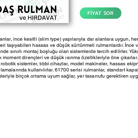
FİYAT SOR
anlar, ince kesitli (slim type) yapılarıyla dar alanlara uygun, 
leri taşıyabilen hassas ve düşük sürtünmeli rulmanlardır. İnce
nde sınırlı montaj boşluğu olan sistemlerde tercih edilirler. Yü
k moment dirençleri ve düşük ısınma özellikleriyle öne çıkarlar
, robotik sistemler, tıbbi cihazlar, model makineler, hassas eki
amalarında kullanılırlar. 61700 serisi rulmanlar, standart kap
leriyle birçok ortama uyum sağlar, yer tasarrufu gerektiren uy