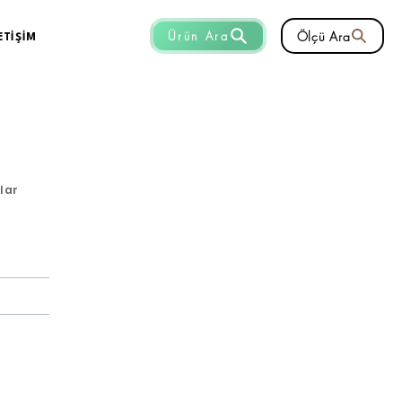
Ölçü Ara
Ürün Ara
ETİŞİM
nlar