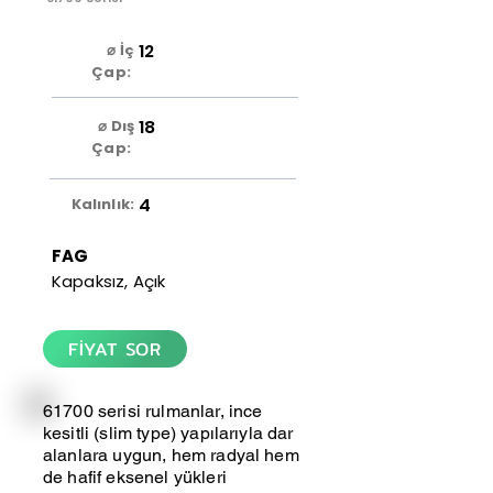
12
⌀ İç
Çap:
18
⌀ Dış
Çap:
4
Kalınlık:
FAG
Kapaksız, Açık
FİYAT SOR
61700 serisi rulmanlar, ince
kesitli (slim type) yapılarıyla dar
alanlara uygun, hem radyal hem
de hafif eksenel yükleri