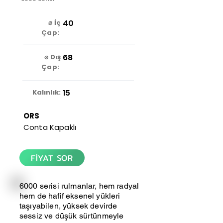
40
⌀ İç
Çap:
68
⌀ Dış
Çap:
15
Kalınlık:
ORS
Conta Kapaklı
FİYAT SOR
6000 serisi rulmanlar, hem radyal
hem de hafif eksenel yükleri
taşıyabilen, yüksek devirde
sessiz ve düşük sürtünmeyle