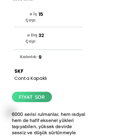
15
⌀ İç
Çap:
32
⌀ Dış
Çap:
9
Kalınlık:
SKF
Conta Kapaklı
FİYAT SOR
6000 serisi rulmanlar, hem radyal
hem de hafif eksenel yükleri
taşıyabilen, yüksek devirde
sessiz ve düşük sürtünmeyle