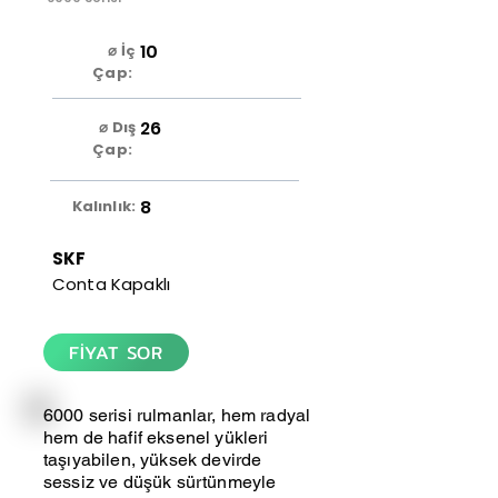
10
⌀ İç
Çap:
26
⌀ Dış
Çap:
8
Kalınlık:
SKF
Conta Kapaklı
FİYAT SOR
6000 serisi rulmanlar, hem radyal
hem de hafif eksenel yükleri
taşıyabilen, yüksek devirde
sessiz ve düşük sürtünmeyle