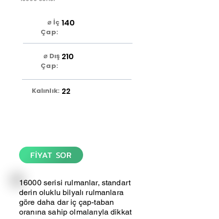
140
⌀ İç
Çap:
210
⌀ Dış
Çap:
22
Kalınlık:
FİYAT SOR
16000 serisi rulmanlar, standart
derin oluklu bilyalı rulmanlara
göre daha dar iç çap-taban
oranına sahip olmalarıyla dikkat