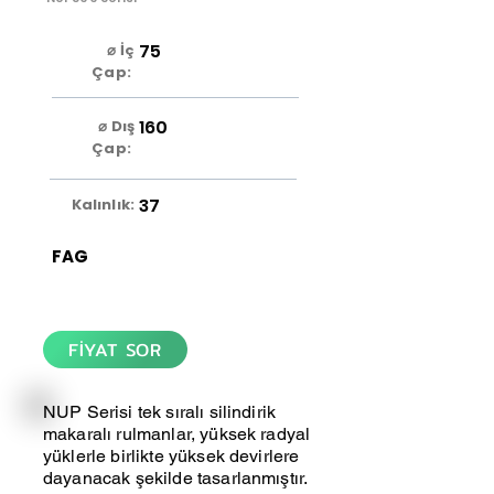
75
⌀ İç
Çap:
160
⌀ Dış
Çap:
37
Kalınlık:
FAG
FİYAT SOR
NUP Serisi tek sıralı silindirik
makaralı rulmanlar, yüksek radyal
yüklerle birlikte yüksek devirlere
dayanacak şekilde tasarlanmıştır.