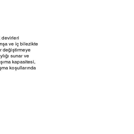
 devirleri
nşa ve iç bilezikte
er değiştirmeye
ylığı sunar ve
aşıma kapasitesi,
ışma koşullarında