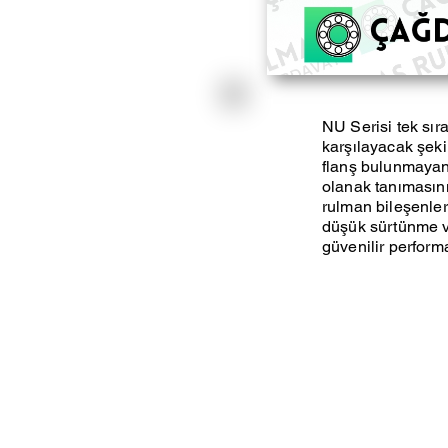
NU Serisi tek sıra
karşılayacak şekil
flanş bulunmayan 
olanak tanımasını
rulman bileşenleri
düşük sürtünme ve
güvenilir perform