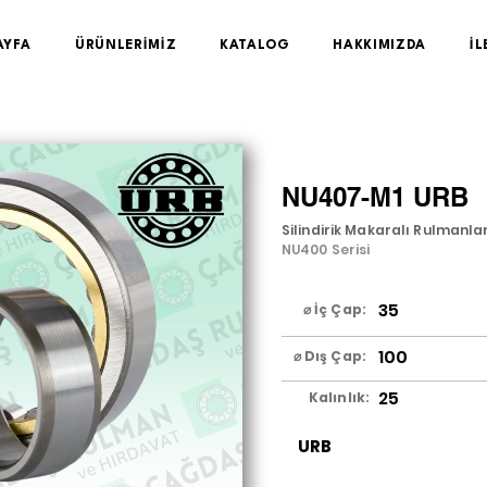
AYFA
ÜRÜNLERİMİZ
KATALOG
HAKKIMIZDA
İL
NU407-M1 URB
Silindirik Makaralı Rulmanla
NU400 Serisi
35
⌀ İç Çap:
100
⌀ Dış Çap:
25
Kalınlık:
URB