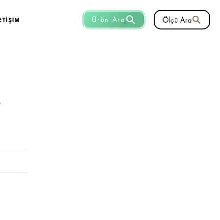
Ölçü Ara
Ürün Ara
ETİŞİM
r