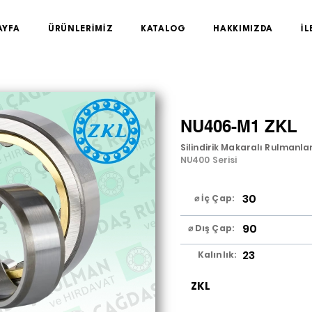
AYFA
ÜRÜNLERİMİZ
KATALOG
HAKKIMIZDA
İL
NU406-M1 ZKL
Silindirik Makaralı Rulmanla
NU400 Serisi
30
⌀ İç Çap:
90
⌀ Dış Çap:
23
Kalınlık:
ZKL