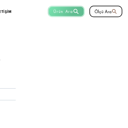
Ölçü Ara
Ürün Ara
ETİŞİM
r