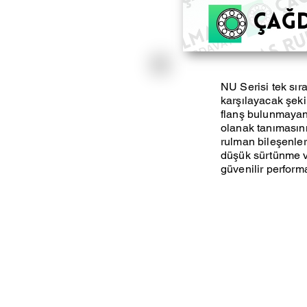
NU Serisi tek sıra
karşılayacak şekil
flanş bulunmayan 
olanak tanımasını
rulman bileşenleri
düşük sürtünme ve
güvenilir perform