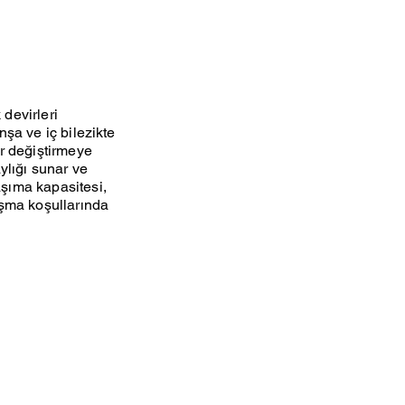
 devirleri
nşa ve iç bilezikte
er değiştirmeye
ylığı sunar ve
aşıma kapasitesi,
ışma koşullarında