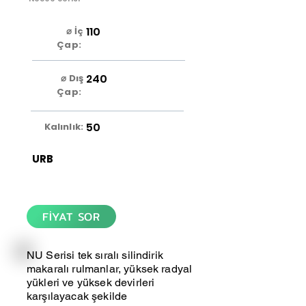
110
⌀ İç
Çap:
240
⌀ Dış
Çap:
50
Kalınlık:
URB
FİYAT SOR
NU Serisi tek sıralı silindirik
makaralı rulmanlar, yüksek radyal
yükleri ve yüksek devirleri
karşılayacak şekilde