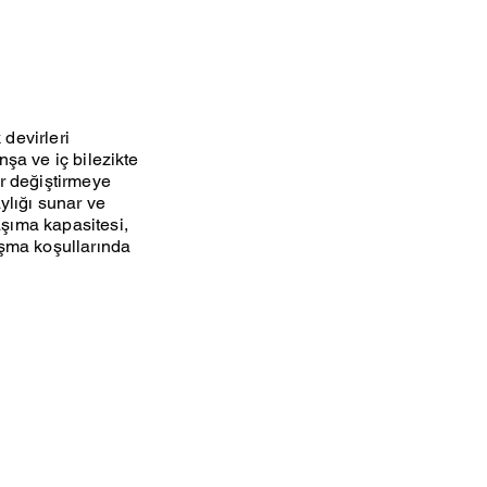
 devirleri
nşa ve iç bilezikte
er değiştirmeye
ylığı sunar ve
aşıma kapasitesi,
ışma koşullarında