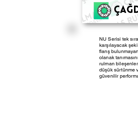
NU Serisi tek sıra
karşılayacak şekil
flanş bulunmayan 
olanak tanımasını
rulman bileşenleri
düşük sürtünme ve
güvenilir perform