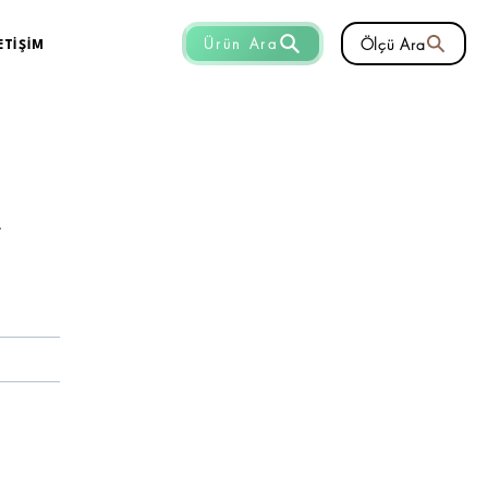
Ölçü Ara
Ürün Ara
ETİŞİM
r