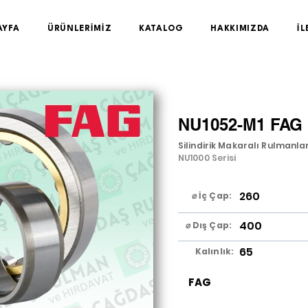
AYFA
ÜRÜNLERİMİZ
KATALOG
HAKKIMIZDA
İL
NU1052-M1 FAG
Silindirik Makaralı Rulmanla
NU1000 Serisi
260
⌀ İç Çap:
400
⌀ Dış Çap:
65
Kalınlık:
FAG