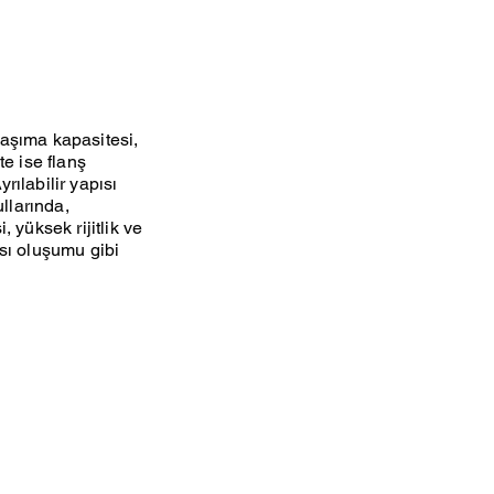
 taşıma kapasitesi,
te ise flanş
rılabilir yapısı
ullarında,
 yüksek rijitlik ve
ısı oluşumu gibi