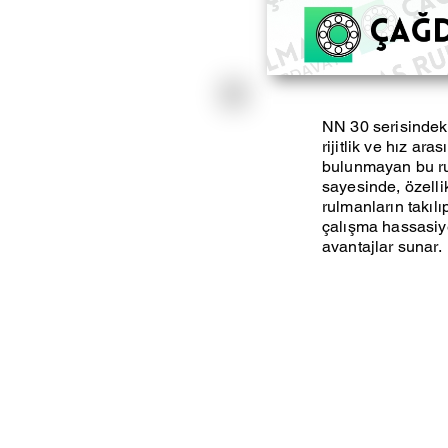
NN 30 serisindeki 
rijitlik ve hız ara
bulunmayan bu rul
sayesinde, özellik
rulmanların takılı
çalışma hassasiye
avantajlar sunar.