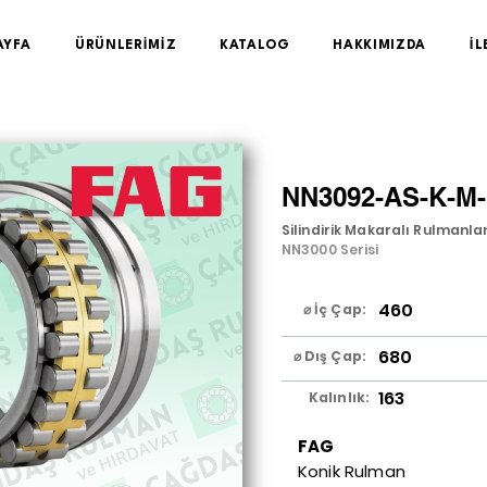
AYFA
ÜRÜNLERİMİZ
KATALOG
HAKKIMIZDA
İL
NN3092-AS-K-M
Silindirik Makaralı Rulmanla
NN3000 Serisi
460
⌀ İç Çap:
680
⌀ Dış Çap:
163
Kalınlık:
FAG
Konik Rulman