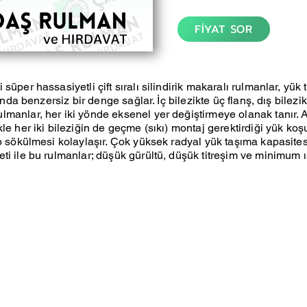
FİYAT SOR
süper hassasiyetli çift sıralı silindirik makaralı rulmanlar, yük
sında benzersiz bir denge sağlar. İç bilezikte üç flanş, dış bilezik
manlar, her iki yönde eksenel yer değiştirmeye olanak tanır. Ay
le her iki bileziğin de geçme (sıkı) montaj gerektirdiği yük koş
p sökülmesi kolaylaşır. Çok yüksek radyal yük taşıma kapasitesi,
ti ile bu rulmanlar; düşük gürültü, düşük titreşim ve minimum 