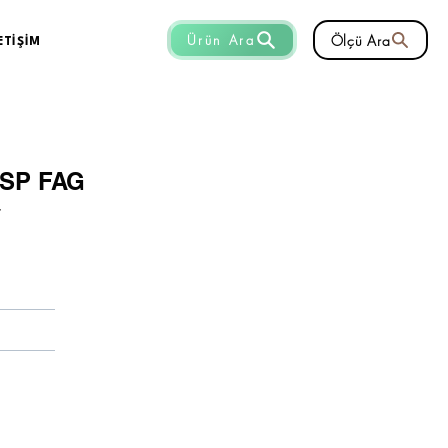
Ölçü Ara
Ürün Ara
ETİŞİM
-SP FAG
r