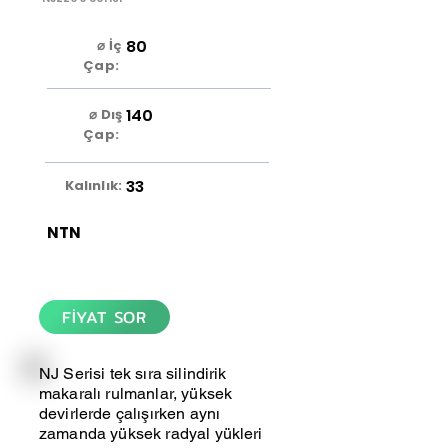
80
⌀ İç
Çap:
140
⌀ Dış
Çap:
33
Kalınlık:
NTN
FİYAT SOR
NJ Serisi tek sıra silindirik
makaralı rulmanlar, yüksek
devirlerde çalışırken aynı
zamanda yüksek radyal yükleri