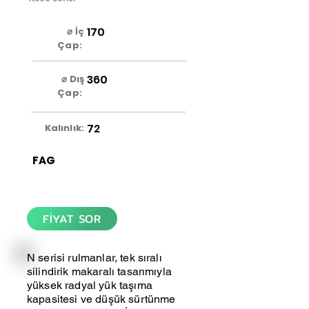
170
⌀ İç
Çap:
360
⌀ Dış
Çap:
72
Kalınlık:
FAG
FİYAT SOR
N serisi rulmanlar, tek sıralı
silindirik makaralı tasarımıyla
yüksek radyal yük taşıma
kapasitesi ve düşük sürtünme