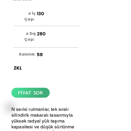
130
⌀ İç
Çap:
280
⌀ Dış
Çap:
58
Kalınlık:
ZKL
FİYAT SOR
N serisi rulmanlar, tek sıralı
silindirik makaralı tasarımıyla
yüksek radyal yük taşıma
kapasitesi ve düşük sürtünme