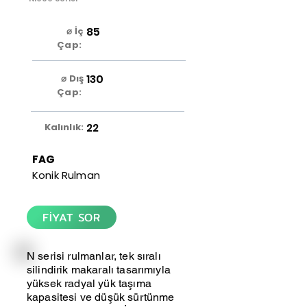
85
⌀ İç
Çap:
130
⌀ Dış
Çap:
22
Kalınlık:
FAG
Konik Rulman
FİYAT SOR
N serisi rulmanlar, tek sıralı
silindirik makaralı tasarımıyla
yüksek radyal yük taşıma
kapasitesi ve düşük sürtünme