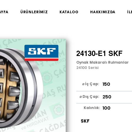
AYFA
ÜRÜNLERİMİZ
KATALOG
HAKKIMIZDA
İL
24130-E1 SKF
Oynak Makaralı Rulmanlar
24100 Serisi
150
⌀ İç Çap:
250
⌀ Dış Çap:
100
Kalınlık:
SKF