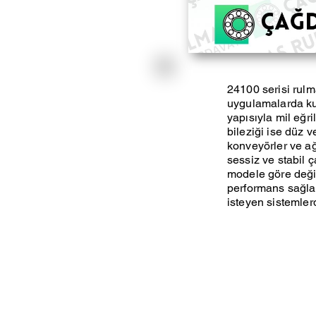
24100 serisi rulm
uygulamalarda kull
yapısıyla mil eğri
bileziği ise düz v
konveyörler ve ağı
sessiz ve stabil ç
modele göre deği
performans sağlar
isteyen sistemlerde