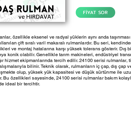
FİYAT SOR
anlar, özellikle eksenel ve radyal yüklerin aynı anda taşınmas
anılan çift sıralı varil makaralı rulmanlardır. Bu seri, kendind
likleri ve montaj hatalarına karşı yüksek tolerans gösterir. Dış bi
eya konik olabilir. Genellikle tarım makineleri, endüstriyel tran
r hizmet ekipmanlarında tercih edilir. 24100 serisi rulmanlar, t
alışmalarıyla bilinir. Teknik olarak, rulmanların iç çap, dış çap v
şmekte olup, yüksek yük kapasitesi ve düşük sürtünme ile uz
. Bu özellikleri sayesinde, 24100 serisi rulmanlar bakım kolaylı
 ideal bir tercihtir.