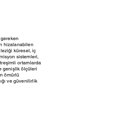
ı gereken
en hizalanabilen
leziği küresel, iç
smisyon sistemleri,
itreşimli ortamlarda
e genişlik ölçüleri
un ömürlü
ğı ve güvenilirlik