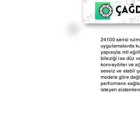
24100 serisi rulm
uygulamalarda kull
yapısıyla mil eğri
bileziği ise düz v
konveyörler ve ağı
sessiz ve stabil ç
modele göre deği
performans sağlar
isteyen sistemlerde