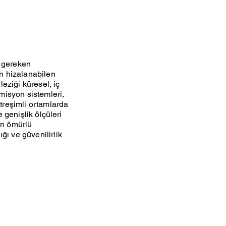
ı gereken
en hizalanabilen
leziği küresel, iç
smisyon sistemleri,
itreşimli ortamlarda
e genişlik ölçüleri
un ömürlü
ğı ve güvenilirlik