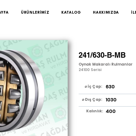
AYFA
ÜRÜNLERİMİZ
KATALOG
HAKKIMIZDA
İL
241/630-B-MB
Oynak Makaralı Rulmanlar
24100 Serisi
630
⌀ İç Çap:
1030
⌀ Dış Çap:
400
Kalınlık: