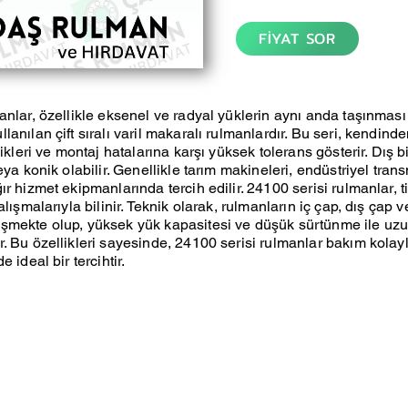
FİYAT SOR
anlar, özellikle eksenel ve radyal yüklerin aynı anda taşınmas
anılan çift sıralı varil makaralı rulmanlardır. Bu seri, kendind
likleri ve montaj hatalarına karşı yüksek tolerans gösterir. Dış bi
eya konik olabilir. Genellikle tarım makineleri, endüstriyel tran
r hizmet ekipmanlarında tercih edilir. 24100 serisi rulmanlar, t
alışmalarıyla bilinir. Teknik olarak, rulmanların iç çap, dış çap v
şmekte olup, yüksek yük kapasitesi ve düşük sürtünme ile uz
. Bu özellikleri sayesinde, 24100 serisi rulmanlar bakım kolaylı
 ideal bir tercihtir.