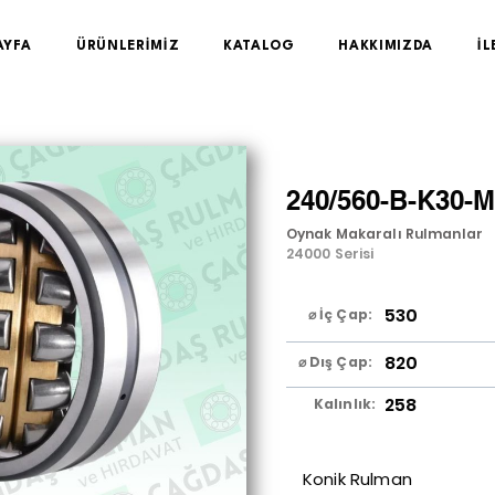
AYFA
ÜRÜNLERİMİZ
KATALOG
HAKKIMIZDA
İL
240/560-B-K30-
Oynak Makaralı Rulmanlar
24000 Serisi
530
⌀ İç Çap:
820
⌀ Dış Çap:
258
Kalınlık:
Konik Rulman