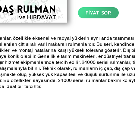
FİYAT SOR
anlar, özellikle eksenel ve radyal yüklerin aynı anda taşınmas
anılan çift sıralı varil makaralı rulmanlardır. Bu seri, kendind
likleri ve montaj hatalarına karşı yüksek tolerans gösterir. Dış bi
eya konik olabilir. Genellikle tarım makineleri, endüstriyel tran
r hizmet ekipmanlarında tercih edilir. 24000 serisi rulmanlar, t
alışmalarıyla bilinir. Teknik olarak, rulmanların iç çap, dış çap v
şmekte olup, yüksek yük kapasitesi ve düşük sürtünme ile uz
. Bu özellikleri sayesinde, 24000 serisi rulmanlar bakım kolaylı
 ideal bir tercihtir.