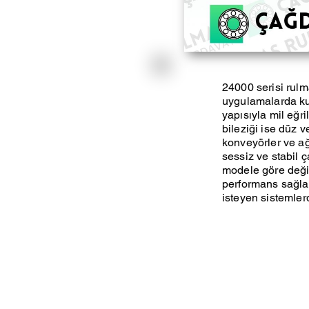
24000 serisi rulm
uygulamalarda kull
yapısıyla mil eğri
bileziği ise düz v
konveyörler ve ağı
sessiz ve stabil ç
modele göre deği
performans sağlar
isteyen sistemlerde