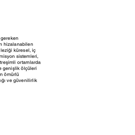
ı gereken
en hizalanabilen
leziği küresel, iç
smisyon sistemleri,
itreşimli ortamlarda
e genişlik ölçüleri
un ömürlü
ğı ve güvenilirlik