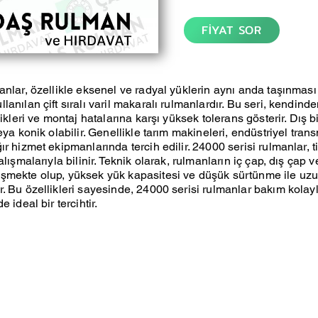
FİYAT SOR
anlar, özellikle eksenel ve radyal yüklerin aynı anda taşınmas
anılan çift sıralı varil makaralı rulmanlardır. Bu seri, kendind
likleri ve montaj hatalarına karşı yüksek tolerans gösterir. Dış bi
eya konik olabilir. Genellikle tarım makineleri, endüstriyel tran
r hizmet ekipmanlarında tercih edilir. 24000 serisi rulmanlar, t
alışmalarıyla bilinir. Teknik olarak, rulmanların iç çap, dış çap v
şmekte olup, yüksek yük kapasitesi ve düşük sürtünme ile uz
. Bu özellikleri sayesinde, 24000 serisi rulmanlar bakım kolaylı
 ideal bir tercihtir.