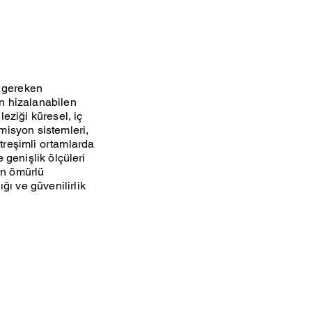
ı gereken
en hizalanabilen
leziği küresel, iç
smisyon sistemleri,
itreşimli ortamlarda
e genişlik ölçüleri
un ömürlü
ğı ve güvenilirlik