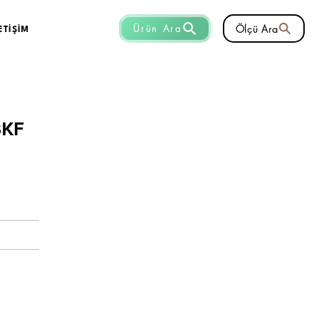
Ölçü Ara
Ürün Ara
ETİŞİM
SKF