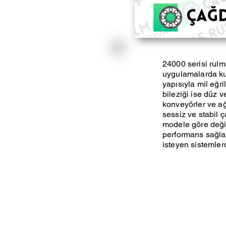
24000 serisi rulm
uygulamalarda kull
yapısıyla mil eğri
bileziği ise düz v
konveyörler ve ağı
sessiz ve stabil ç
modele göre deği
performans sağlar
isteyen sistemlerde