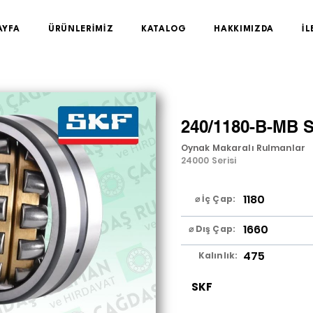
AYFA
ÜRÜNLERİMİZ
KATALOG
HAKKIMIZDA
İL
240/1180-B-MB 
Oynak Makaralı Rulmanlar
24000 Serisi
1180
⌀ İç Çap:
1660
⌀ Dış Çap:
475
Kalınlık:
SKF