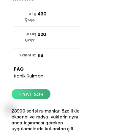
430
⌀ İç
Çap:
620
⌀ Dış
Çap:
118
Kalınlık:
FAG
Konik Rulman
FİYAT SOR
23900 serisi rulmanlar, özellikle
eksenel ve radyal yüklerin aynı
anda taşınması gereken
uygulamalarda kullanılan çift