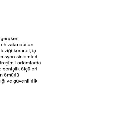
ı gereken
en hizalanabilen
leziği küresel, iç
smisyon sistemleri,
itreşimli ortamlarda
e genişlik ölçüleri
un ömürlü
ğı ve güvenilirlik