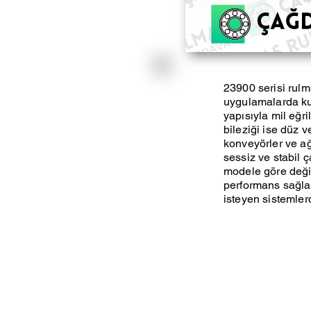
23900 serisi rulm
uygulamalarda kull
yapısıyla mil eğri
bileziği ise düz v
konveyörler ve ağı
sessiz ve stabil ç
modele göre deği
performans sağlar
isteyen sistemlerde