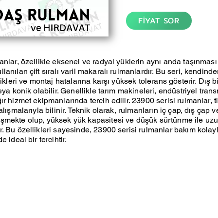
FİYAT SOR
anlar, özellikle eksenel ve radyal yüklerin aynı anda taşınmas
anılan çift sıralı varil makaralı rulmanlardır. Bu seri, kendind
likleri ve montaj hatalarına karşı yüksek tolerans gösterir. Dış bi
eya konik olabilir. Genellikle tarım makineleri, endüstriyel tran
r hizmet ekipmanlarında tercih edilir. 23900 serisi rulmanlar, t
alışmalarıyla bilinir. Teknik olarak, rulmanların iç çap, dış çap v
şmekte olup, yüksek yük kapasitesi ve düşük sürtünme ile uz
. Bu özellikleri sayesinde, 23900 serisi rulmanlar bakım kolaylı
 ideal bir tercihtir.