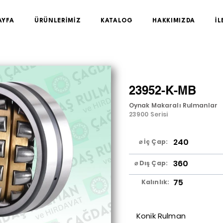
AYFA
ÜRÜNLERİMİZ
KATALOG
HAKKIMIZDA
İL
23952-K-MB
Oynak Makaralı Rulmanlar
23900 Serisi
240
⌀ İç Çap:
360
⌀ Dış Çap:
75
Kalınlık:
Konik Rulman