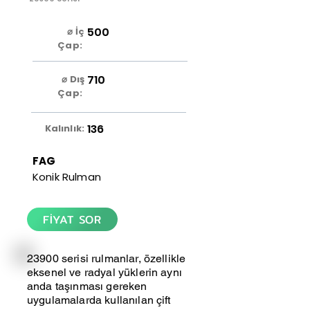
500
⌀ İç
Çap:
710
⌀ Dış
Çap:
136
Kalınlık:
FAG
Konik Rulman
FİYAT SOR
23900 serisi rulmanlar, özellikle
eksenel ve radyal yüklerin aynı
anda taşınması gereken
uygulamalarda kullanılan çift