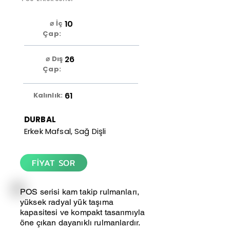
10
⌀ İç
Çap:
26
⌀ Dış
Çap:
61
Kalınlık:
DURBAL
Erkek Mafsal, Sağ Dişli
FİYAT SOR
POS serisi kam takip rulmanları,
yüksek radyal yük taşıma
kapasitesi ve kompakt tasarımıyla
öne çıkan dayanıklı rulmanlardır.