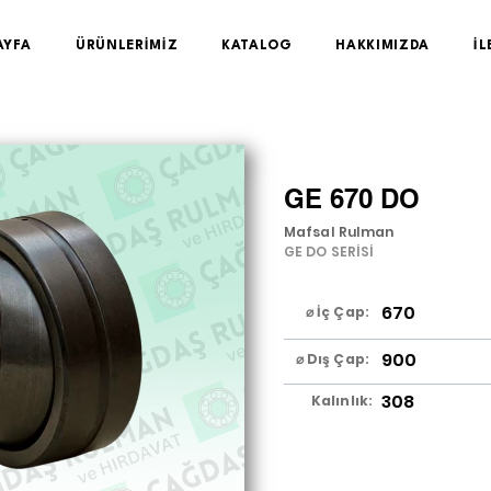
AYFA
ÜRÜNLERİMİZ
KATALOG
HAKKIMIZDA
İL
GE 670 DO
Mafsal Rulman
GE DO SERİSİ
670
⌀ İç Çap:
900
⌀ Dış Çap:
308
Kalınlık: