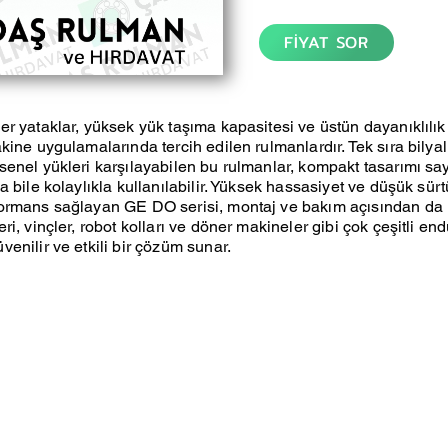
FİYAT SOR
r yataklar, yüksek yük taşıma kapasitesi ve üstün dayanıklılık
kine uygulamalarında tercih edilen rulmanlardır. Tek sıra bilya
enel yükleri karşılayabilen bu rulmanlar, kompakt tasarımı say
a bile kolaylıkla kullanılabilir. Yüksek hassasiyet ve düşük sür
ormans sağlayan GE DO serisi, montaj ve bakım açısından da k
i, vinçler, robot kolları ve döner makineler gibi çok çeşitli end
enilir ve etkili bir çözüm sunar.