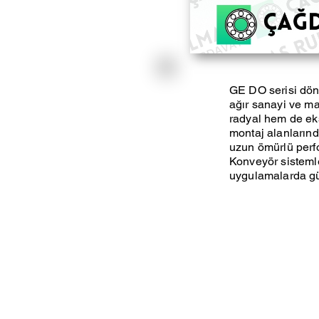
GE DO serisi döne
ağır sanayi ve ma
radyal hem de eks
montaj alanlarınd
uzun ömürlü perf
Konveyör sistemler
uygulamalarda güv