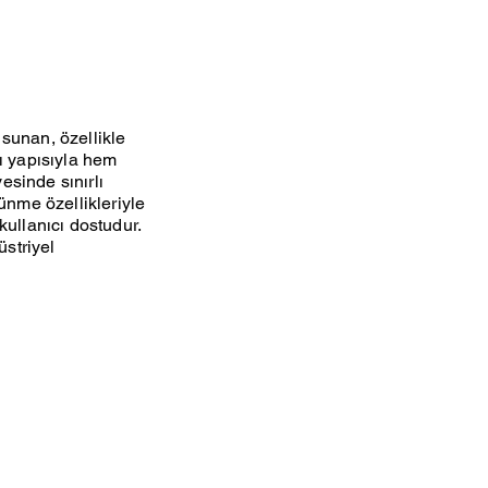
 sunan, özellikle
lı yapısıyla hem
esinde sınırlı
tünme özellikleriyle
ullanıcı dostudur.
üstriyel