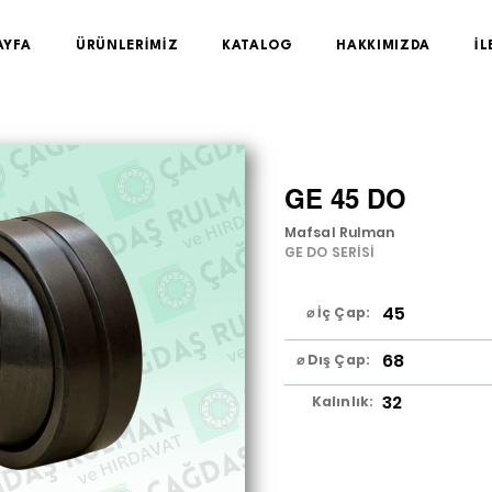
AYFA
ÜRÜNLERİMİZ
KATALOG
HAKKIMIZDA
İL
GE 45 DO
Mafsal Rulman
GE DO SERİSİ
45
⌀ İç Çap:
68
⌀ Dış Çap:
32
Kalınlık: