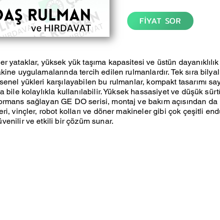
FİYAT SOR
r yataklar, yüksek yük taşıma kapasitesi ve üstün dayanıklılık
kine uygulamalarında tercih edilen rulmanlardır. Tek sıra bilya
enel yükleri karşılayabilen bu rulmanlar, kompakt tasarımı say
a bile kolaylıkla kullanılabilir. Yüksek hassasiyet ve düşük sür
ormans sağlayan GE DO serisi, montaj ve bakım açısından da k
i, vinçler, robot kolları ve döner makineler gibi çok çeşitli end
enilir ve etkili bir çözüm sunar.