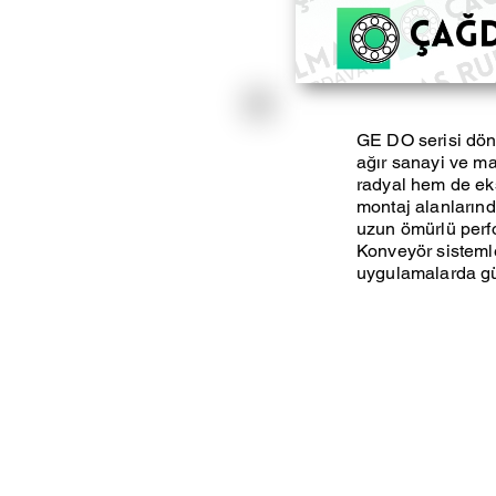
GE DO serisi döne
ağır sanayi ve ma
radyal hem de eks
montaj alanlarınd
uzun ömürlü perf
Konveyör sistemler
uygulamalarda güv