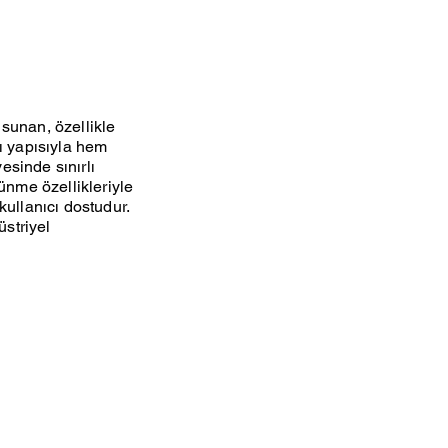
 sunan, özellikle
lı yapısıyla hem
esinde sınırlı
tünme özellikleriyle
ullanıcı dostudur.
üstriyel