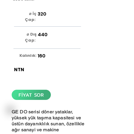
320
⌀ İç
Çap:
440
⌀ Dış
Çap:
160
Kalınlık:
NTN
FİYAT SOR
GE DO serisi döner yataklar,
yüksek yük taşıma kapasitesi ve
üstün dayanıklılık sunan, özellikle
ağır sanayi ve makine