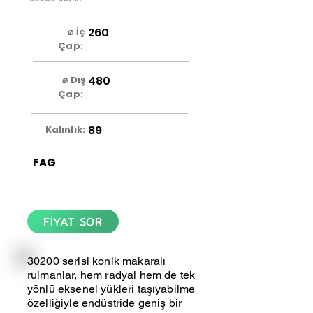
260
⌀ İç
Çap:
480
⌀ Dış
Çap:
89
Kalınlık:
FAG
FİYAT SOR
30200 serisi konik makaralı
rulmanlar, hem radyal hem de tek
yönlü eksenel yükleri taşıyabilme
özelliğiyle endüstride geniş bir