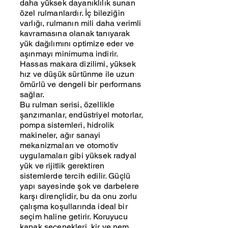
daha yüksek dayanıklılık sunan
özel rulmanlardır. İç bileziğin
varlığı, rulmanın mili daha verimli
kavramasına olanak tanıyarak
yük dağılımını optimize eder ve
aşınmayı minimuma indirir.
Hassas makara dizilimi, yüksek
hız ve düşük sürtünme ile uzun
ömürlü ve dengeli bir performans
sağlar.
Bu rulman serisi, özellikle
şanzımanlar, endüstriyel motorlar,
pompa sistemleri, hidrolik
makineler, ağır sanayi
mekanizmaları ve otomotiv
uygulamaları gibi yüksek radyal
yük ve rijitlik gerektiren
sistemlerde tercih edilir. Güçlü
yapı sayesinde şok ve darbelere
karşı dirençlidir, bu da onu zorlu
çalışma koşullarında ideal bir
seçim haline getirir. Koruyucu
kapak seçenekleri, kir ve nem