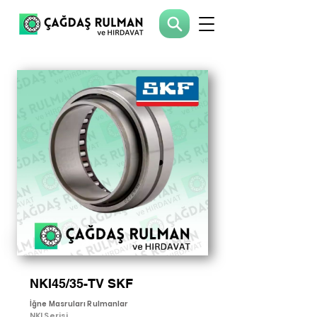
NKI45/35-TV SKF
İğne Masruları Rulmanlar
NKI Serisi