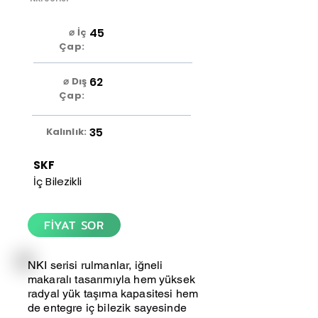
45
⌀ İç
Çap:
62
⌀ Dış
Çap:
35
Kalınlık:
SKF
İç Bilezikli
FİYAT SOR
NKI serisi rulmanlar, iğneli
makaralı tasarımıyla hem yüksek
radyal yük taşıma kapasitesi hem
de entegre iç bilezik sayesinde