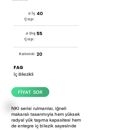
40
⌀ İç
Çap:
55
⌀ Dış
Çap:
20
Kalınlık:
FAG
İç Bilezikli
FİYAT SOR
NKI serisi rulmanlar, iğneli
makaralı tasarımıyla hem yüksek
radyal yük taşıma kapasitesi hem
de entegre iç bilezik sayesinde