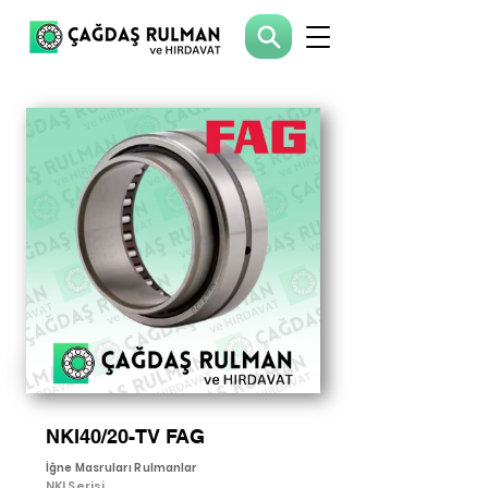
NKI40/20-TV FAG
İğne Masruları Rulmanlar
NKI Serisi