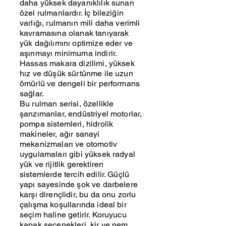
daha yüksek dayanıklılık sunan
özel rulmanlardır. İç bileziğin
varlığı, rulmanın mili daha verimli
kavramasına olanak tanıyarak
yük dağılımını optimize eder ve
aşınmayı minimuma indirir.
Hassas makara dizilimi, yüksek
hız ve düşük sürtünme ile uzun
ömürlü ve dengeli bir performans
sağlar.
Bu rulman serisi, özellikle
şanzımanlar, endüstriyel motorlar,
pompa sistemleri, hidrolik
makineler, ağır sanayi
mekanizmaları ve otomotiv
uygulamaları gibi yüksek radyal
yük ve rijitlik gerektiren
sistemlerde tercih edilir. Güçlü
yapı sayesinde şok ve darbelere
karşı dirençlidir, bu da onu zorlu
çalışma koşullarında ideal bir
seçim haline getirir. Koruyucu
kapak seçenekleri, kir ve nem