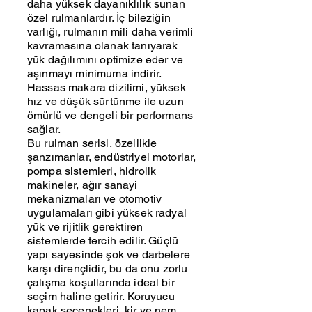
daha yüksek dayanıklılık sunan
özel rulmanlardır. İç bileziğin
varlığı, rulmanın mili daha verimli
kavramasına olanak tanıyarak
yük dağılımını optimize eder ve
aşınmayı minimuma indirir.
Hassas makara dizilimi, yüksek
hız ve düşük sürtünme ile uzun
ömürlü ve dengeli bir performans
sağlar.
Bu rulman serisi, özellikle
şanzımanlar, endüstriyel motorlar,
pompa sistemleri, hidrolik
makineler, ağır sanayi
mekanizmaları ve otomotiv
uygulamaları gibi yüksek radyal
yük ve rijitlik gerektiren
sistemlerde tercih edilir. Güçlü
yapı sayesinde şok ve darbelere
karşı dirençlidir, bu da onu zorlu
çalışma koşullarında ideal bir
seçim haline getirir. Koruyucu
kapak seçenekleri, kir ve nem