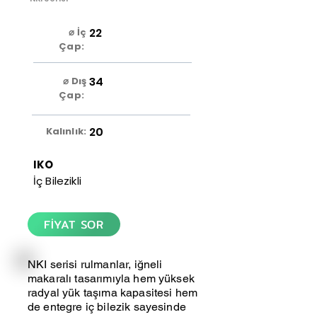
22
⌀ İç
Çap:
34
⌀ Dış
Çap:
20
Kalınlık:
IKO
İç Bilezikli
FİYAT SOR
NKI serisi rulmanlar, iğneli
makaralı tasarımıyla hem yüksek
radyal yük taşıma kapasitesi hem
de entegre iç bilezik sayesinde