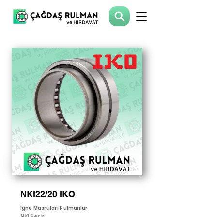
NKI22/20 IKO
İğne Masruları Rulmanlar
NKI Serisi