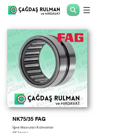
NK75/35 FAG
İğne Masruları Rulmanlar
NK Serisi