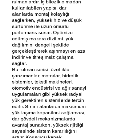
rulmanlardır. İç bilezik olmadan
kullanılabilen yapısı, dar
alanlarda montaj kolaylığı
sağlarken, yüksek hız ve düşük
sürtünme ile uzun ömürlü
performans sunar. Optimize
edilmiş makara dizilimi, yük
dağılımını dengeli şekilde
gerçekleştirerek aşınmayı en aza
indirir ve titreşimsiz çalışma
sağlar.
Bu rulman serisi, özellikle
şanzımanlar, motorlar, hidrolik
sistemler, tekstil makineleri,
otomotiv endüstrisi ve ağır sanayi
uygulamaları gibi yüksek radyal
yük gerektiren sistemlerde tercih
edilir. Sınırlı alanlarda maksimum
yük taşıma kapasitesi sağlaması,
dar gövdeli mekanizmalarda
avantaj sunarken, yüksek rijitliği
sayesinde sistem kararlılığını
artırır. Koruyucu kapak