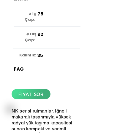
75
⌀ İç
Çap:
92
⌀ Dış
Çap:
35
Kalınlık:
FAG
FİYAT SOR
NK serisi rulmanlar, iğneli
makaralı tasarımıyla yüksek
radyal yük taşıma kapasitesi
sunan kompakt ve verimli