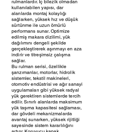
rulmanlardır. İç bilezik olmadan
kullanılabilen yapısı, dar
alanlarda montaj kolaylığı
sağlarken, yüksek hız ve düşük
sürtünme ile uzun ömürlü
performans sunar. Optimize
edilmiş makara dizilimi, yük
dağılımını dengeli şekilde
gerçekleştirerek aşınmayı en aza
indirir ve titreşimsiz çalışma
sağlar.
Bu rulman serisi, özellikle
şanzımanlar, motorlar, hidrolik
sistemler, tekstil makineleri,
otomotiv endüstrisi ve ağır sanayi
uygulamaları gibi yüksek radyal
yük gerektiren sistemlerde tercih
edilir. Sınırlı alanlarda maksimum
yük taşıma kapasitesi sağlaması,
dar gövdeli mekanizmalarda
avantaj sunarken, yüksek rijitliği
sayesinde sistem kararlılığını
artırır. Koruyucu kapak