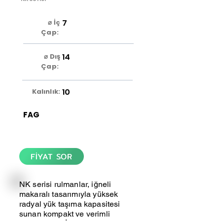
7
⌀ İç
Çap:
14
⌀ Dış
Çap:
10
Kalınlık:
FAG
FİYAT SOR
NK serisi rulmanlar, iğneli
makaralı tasarımıyla yüksek
radyal yük taşıma kapasitesi
sunan kompakt ve verimli