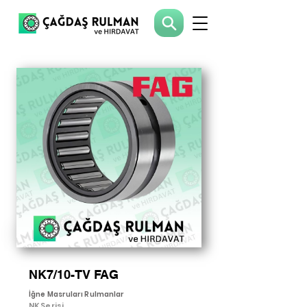
NK7/10-TV FAG
İğne Masruları Rulmanlar
NK Serisi