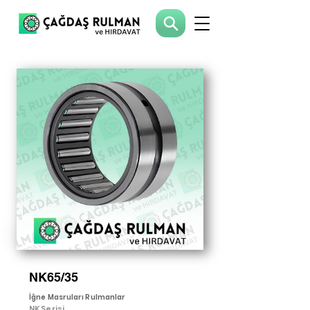
NK65/35
İğne Masruları Rulmanlar
NK Serisi