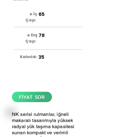
65
⌀ İç
Çap:
78
⌀ Dış
Çap:
35
Kalınlık:
FİYAT SOR
NK serisi rulmanlar, iğneli
makaralı tasarımıyla yüksek
radyal yük taşıma kapasitesi
sunan kompakt ve verimli