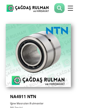
NA4911 NTN
İğne Masruları Rulmanlar
NA Serisi