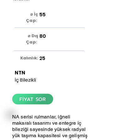
55
⌀ İç
Çap:
80
⌀ Dış
Çap:
25
Kalınlık:
NTN
İç Bilezikli
FİYAT SOR
NA serisi rulmanlar, iğneli
makaralı tasarımı ve entegre iç
bileziği sayesinde yüksek radyal
yük taşıma kapasitesi ve gelişmiş