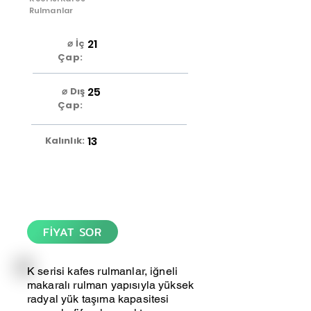
Rulmanlar
21
⌀ İç
Çap:
25
⌀ Dış
Çap:
13
Kalınlık:
FİYAT SOR
K serisi kafes rulmanlar, iğneli
makaralı rulman yapısıyla yüksek
radyal yük taşıma kapasitesi