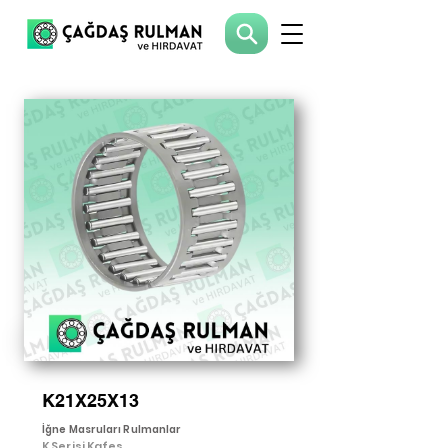
K21X25X13
İğne Masruları Rulmanlar
K Serisi Kafes