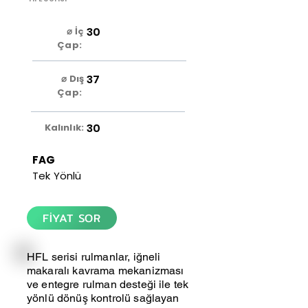
30
⌀ İç
Çap:
37
⌀ Dış
Çap:
30
Kalınlık:
FAG
Tek Yönlü
FİYAT SOR
HFL serisi rulmanlar, iğneli
makaralı kavrama mekanizması
ve entegre rulman desteği ile tek
yönlü dönüş kontrolü sağlayan