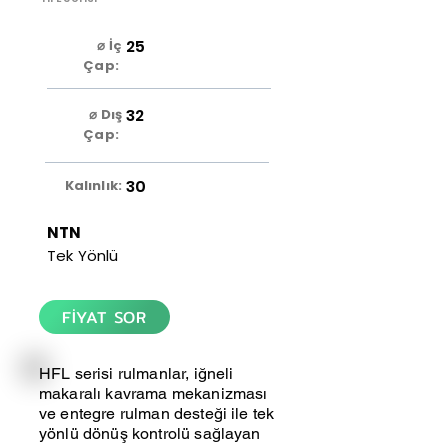
25
⌀ İç
Çap:
32
⌀ Dış
Çap:
30
Kalınlık:
NTN
Tek Yönlü
FİYAT SOR
HFL serisi rulmanlar, iğneli
makaralı kavrama mekanizması
ve entegre rulman desteği ile tek
yönlü dönüş kontrolü sağlayan