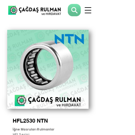
HFL2530 NTN
İğne Masruları Rulmanlar
HFL Serisi