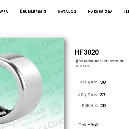
AYFA
ÜRÜNLERİMİZ
KATALOG
HAKKIMIZDA
İL
HF3020
İğne Masruları Rulmanlar
HF Serisi
30
⌀ İç Çap:
37
⌀ Dış Çap:
20
Kalınlık:
Tek Yönlü