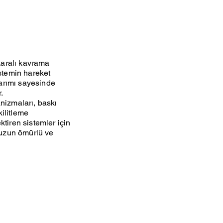
karalı kavrama
istemin hareket
sarımı sayesinde
.
anizmaları, baskı
ilitleme
iren sistemler için
n uzun ömürlü ve