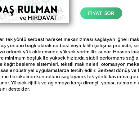
FİYAT SOR
ar, tek yönlü serbest hareket mekanizması sağlayan iğneli ma
nüş yönüne bağlı olarak serbest veya kilitli çalışma prensibi, s
ze ederek yük aktarımında yüksek verimlilik sunar. Hassas ta
e minimum boşluk ile yüksek hızlarda stabil performans sağlar
kle kağıt besleme sistemleri, tekstil makineleri, otomasyon mek
sas endüstriyel uygulamalarda tercih edilir. Serbest dönüş ve k
me hareketinin kontrolünü sağlayarak tek yönlü kavrama gerekt
unar. Yüksek rijitlik ve aşınmaya karşı dirençli yapısı, rulmanı
ını destekler.