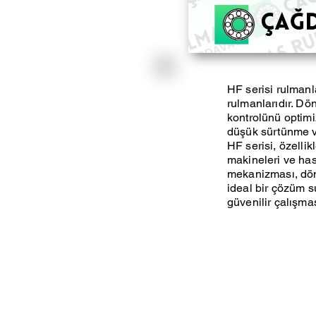
HF serisi rulmanl
rulmanlarıdır. Dö
kontrolünü optimi
düşük sürtünme v
HF serisi, özelli
makineleri ve has
mekanizması, dön
ideal bir çözüm s
güvenilir çalışmas