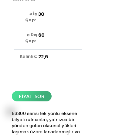
30
⌀ İç
Çap:
60
⌀ Dış
Çap:
22,6
Kalınlık:
FİYAT SOR
53300 serisi tek yönlü eksenel
bilyalı rulmanlar, yalnızca bir
yönden gelen eksenel yükleri
taşımak üzere tasarlanmıştır ve